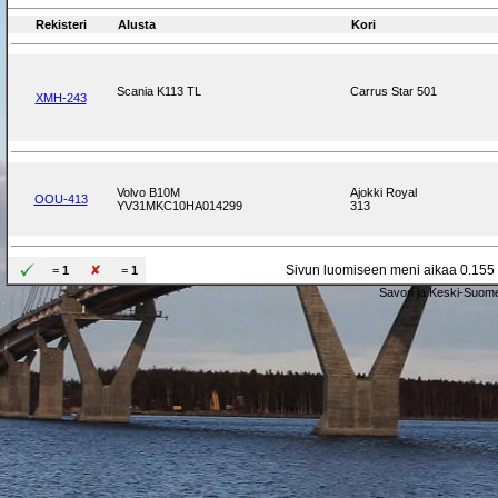
Rekisteri
Alusta
Kori
Scania K113 TL
Carrus Star 501
XMH-243
Volvo B10M
Ajokki Royal
OOU-413
YV31MKC10HA014299
313
Sivun luomiseen meni aikaa 0.155 
=
1
=
1
Savon ja Keski-Suome