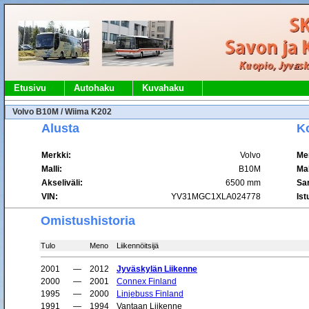
Etusivu
Autohaku
Kuvahaku
Volvo B10M / Wiima K202
Alusta
Ko
Merkki:
Volvo
Me
Malli:
B10M
Mal
Akseliväli:
6500 mm
Sa
VIN:
YV31MGC1XLA024778
Ist
Omistushistoria
Tulo
Meno
Liikennöitsijä
2001
—
2012
Jyväskylän Liikenne
2000
—
2001
Connex Finland
1995
—
2000
Linjebuss Finland
1991
—
1994
Vantaan Liikenne