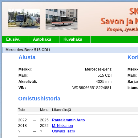
Etusivu
Autohaku
Kuvahaku
Mercedes-Benz 515 CDI /
Alusta
Kor
Merkki:
Mercedes-Benz
Merkk
Malli:
515 CDI
Malli:
Akseliväli:
4325 mm
Sarja
VIN:
WDB9066551S224881
Istum
Omistushistoria
Tulo
Meno
Liikennöitsijä
2022
—
2025
Rautalammin Auto
2018
—
2022
M. Niskanen
?
—
?
Oravais Trafik