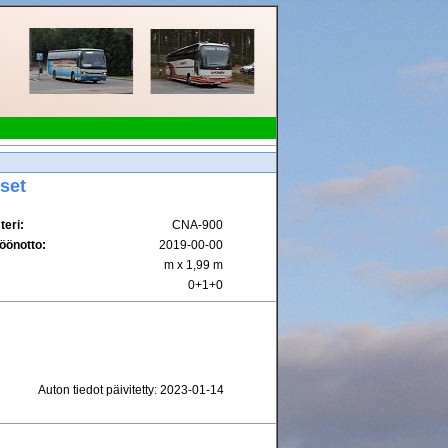
iset
teri:
CNA-900
öönotto:
2019-00-00
m x 1,99 m
0+1+0
Auton tiedot päivitetty: 2023-01-14