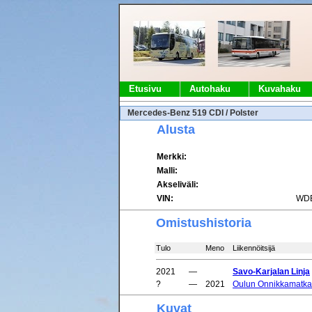
Etusivu
Autohaku
Kuvahaku
Mercedes-Benz 519 CDI / Polster
Alusta
Merkki:
Malli:
Akseliväli:
VIN:
WDB
Omistushistoria
Tulo
Meno
Liikennöitsijä
2021
—
Savo-Karjalan Linja
?
—
2021
Oulun Onnikkamatka
Kuvat