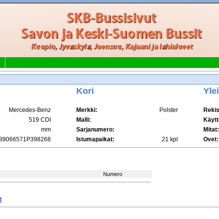
Kori
Yle
Mercedes-Benz
Merkki:
Polster
Rekis
519 CDI
Malli:
Käytt
mm
Sarjanumero:
Mitat:
9066571P398268
Istumapaikat:
21 kpl
Ovet:
Numero
t