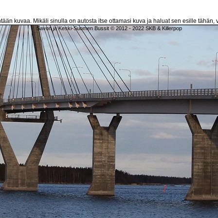
htään kuvaa. Mikäli sinulla on autosta itse ottamasi kuva ja haluat sen esille tähän, v
Savon ja Keski-Suomen Bussit © 2012 - 2022 SKB & Killerpop