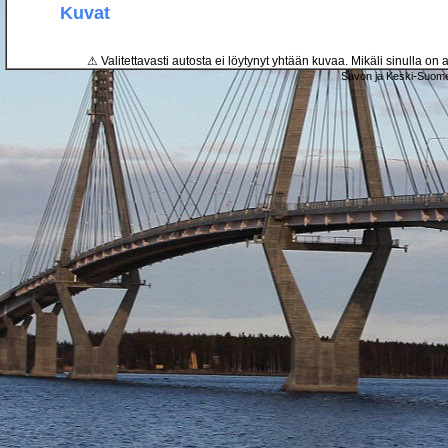
Kuvat
⚠ Valitettavasti autosta ei löytynyt yhtään kuvaa. Mikäli sinulla on a
Savon ja Keski-Suome