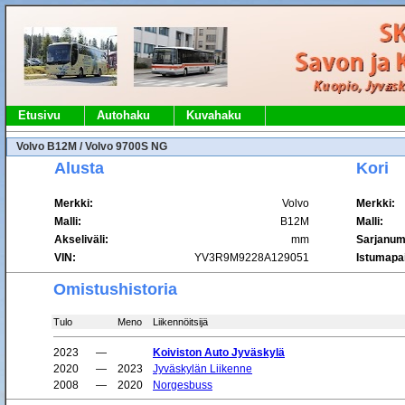
Etusivu
Autohaku
Kuvahaku
Volvo B12M / Volvo 9700S NG
Alusta
Kori
Merkki:
Volvo
Merkki:
Malli:
B12M
Malli:
Akseliväli:
mm
Sarjanum
VIN:
YV3R9M9228A129051
Istumapai
Omistushistoria
Tulo
Meno
Liikennöitsijä
2023
—
Koiviston Auto Jyväskylä
2020
—
2023
Jyväskylän Liikenne
2008
—
2020
Norgesbuss