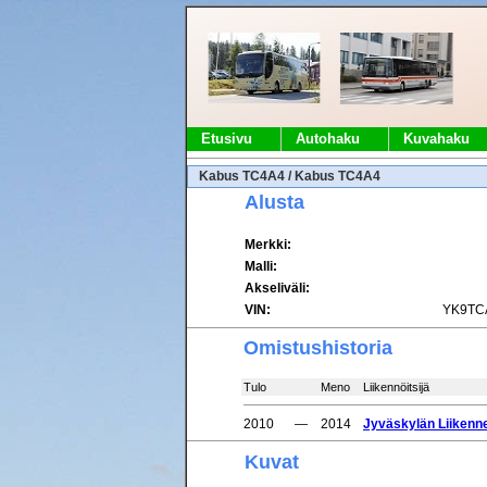
Etusivu
Autohaku
Kuvahaku
Kabus TC4A4 / Kabus TC4A4
Alusta
Merkki:
Malli:
Akseliväli:
VIN:
YK9TC
Omistushistoria
Tulo
Meno
Liikennöitsijä
2010
—
2014
Jyväskylän Liikenn
Kuvat