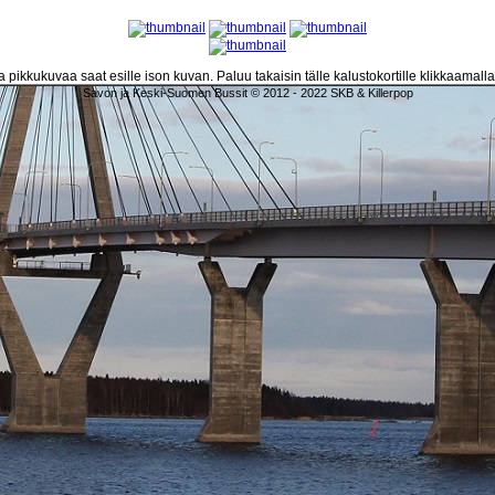
 pikkukuvaa saat esille ison kuvan. Paluu takaisin tälle kalustokortille klikkaamall
Savon ja Keski-Suomen Bussit © 2012 - 2022 SKB & Killerpop