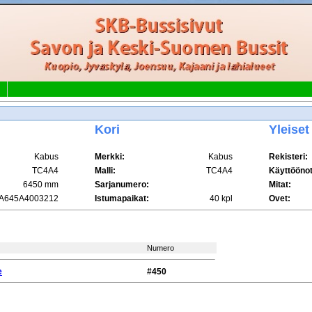
Kori
Yleiset
Kabus
Merkki:
Kabus
Rekisteri:
TC4A4
Malli:
TC4A4
Käyttöönot
6450 mm
Sarjanumero:
Mitat:
A645A4003212
Istumapaikat:
40 kpl
Ovet:
Numero
e
#450