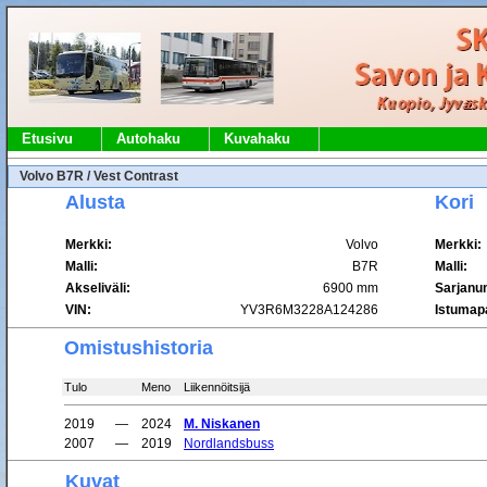
Etusivu
Autohaku
Kuvahaku
Volvo B7R / Vest Contrast
Alusta
Kori
Merkki:
Volvo
Merkki:
Malli:
B7R
Malli:
Akseliväli:
6900 mm
Sarjanu
VIN:
YV3R6M3228A124286
Istumapa
Omistushistoria
Tulo
Meno
Liikennöitsijä
2019
—
2024
M. Niskanen
2007
—
2019
Nordlandsbuss
Kuvat