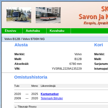
Etusivu
Autohaku
Kuvahaku
Volvo B12B / Volvo 9700H NG
Alusta
Kori
Merkki:
Volvo
Merkki:
Malli:
B12B
Malli:
Akseliväli:
6780 mm
Sarjanum
VIN:
YV3R8L2229A135229
Istumapai
Omistushistoria
Tulo
Meno
Liikennöitsijä
2020
—
2025
Kantamatkat
2009
—
2020
Telemark Bilruter
→ Tilausajo Rousu