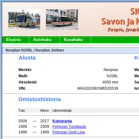
Etusivu
Autohaku
Kuvahaku
Neoplan N208L / Neoplan Jetliner
Alusta
K
Merkki:
Neoplan
Me
Malli:
N208L
Mal
Akseliväli:
4050 mm
Sa
VIN:
WAG202082WBS26539
Is
Omistushistoria
Tulo
Meno
Liikennöitsijä
2009
—
2017
Koivuranta
1999
—
2009
Pohjolan Turistiauto
1998
—
1999
Pohjolan Gold Line