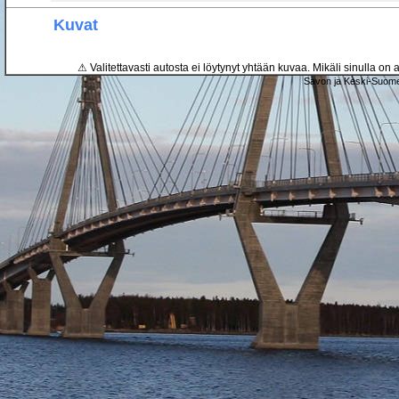
Kuvat
⚠ Valitettavasti autosta ei löytynyt yhtään kuvaa. Mikäli sinulla on a
Savon ja Keski-Suome