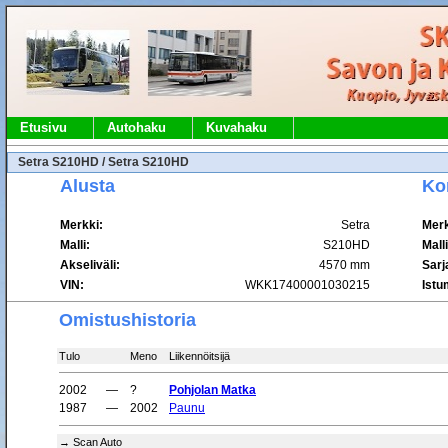
Etusivu
Autohaku
Kuvahaku
Setra S210HD / Setra S210HD
Alusta
Ko
Merkki:
Setra
Merk
Malli:
S210HD
Malli
Akseliväli:
4570 mm
Sarj
VIN:
WKK17400001030215
Istu
Omistushistoria
Tulo
Meno
Liikennöitsijä
2002
—
?
Pohjolan Matka
1987
—
2002
Paunu
→ Scan Auto