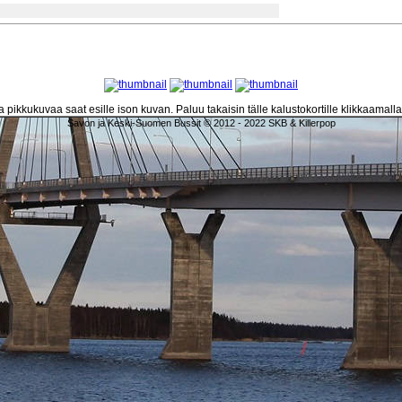
 pikkukuvaa saat esille ison kuvan. Paluu takaisin tälle kalustokortille klikkaamall
Savon ja Keski-Suomen Bussit © 2012 - 2022 SKB & Killerpop