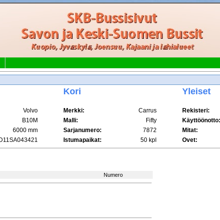
Kori
Yleiset
Volvo
Merkki:
Carrus
Rekisteri:
B10M
Malli:
Fifty
Käyttöönotto
6000 mm
Sarjanumero:
7872
Mitat:
D11SA043421
Istumapaikat:
50 kpl
Ovet:
Numero