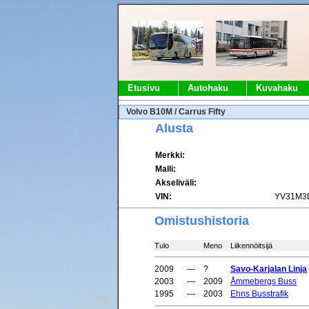
Etusivu
Autohaku
Kuvahaku
Volvo B10M / Carrus Fifty
Alusta
Merkki:
Malli:
Akseliväli:
VIN:
YV31M3
Omistushistoria
Tulo
Meno
Liikennöitsijä
2009
—
?
Savo-Karjalan Linja
2003
—
2009
Åmmebergs Buss
1995
—
2003
Ehns Busstrafik