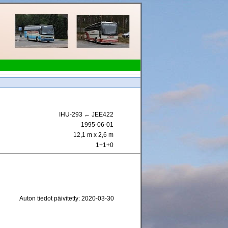
IHU-293 ← JEE422
:
1995-06-01
12,1 m x 2,6 m
1+1+0
Auton tiedot päivitetty: 2020-03-30