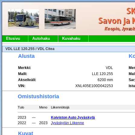
Etusivu
Autohaku
Kuvahaku
VDL LLE 120.255 / VDL Citea
Alusta
Ko
Merkki:
VDL
Mer
Malli:
LLE 120.255
Mall
Akseliväli:
6200 mm
Sar
VIN:
XNL405E100D042253
Ist
Omistushistoria
Tulo
Meno
Liikennöitsijä
2023
—
Koiviston Auto Jyväskylä
2022
—
2023
Jyväskylän Liikenne
Kuvat