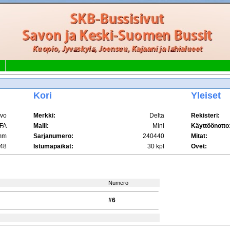
Kori
Yleiset
lvo
Merkki:
Delta
Rekisteri:
FA
Malli:
Mini
Käyttöönotto
mm
Sarjanumero:
240440
Mitat:
48
Istumapaikat:
30 kpl
Ovet:
Numero
#6