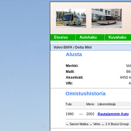
Etusivu
Autohaku
Kuvahaku
Volvo B6FA / Delta Mini
Alusta
Merkki:
Vo
Malli:
B6
Akseliväli:
4450 
VIN:
4
Omistushistoria
Tulo
Meno
Liikennöitsijä
1980
—
2002
Rautalammin Auto
→ Savon Matka → Veho → J.V Bussi Group