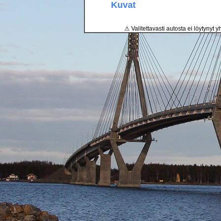
Kuvat
⚠ Valitettavasti autosta ei löytynyt y