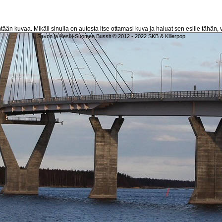
htään kuvaa. Mikäli sinulla on autosta itse ottamasi kuva ja haluat sen esille tähän, v
Savon ja Keski-Suomen Bussit © 2012 - 2022 SKB & Killerpop