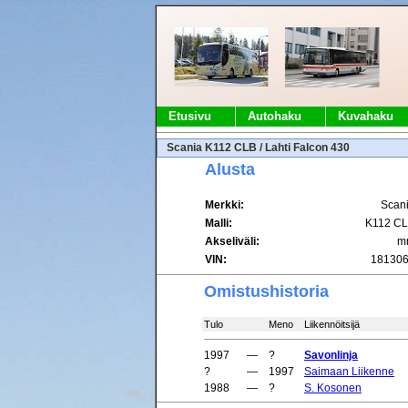
Etusivu
Autohaku
Kuvahaku
Scania K112 CLB / Lahti Falcon 430
Alusta
Merkki:
Scan
Malli:
K112 C
Akseliväli:
m
VIN:
18130
Omistushistoria
Tulo
Meno
Liikennöitsijä
1997
—
?
Savonlinja
?
—
1997
Saimaan Liikenne
1988
—
?
S. Kosonen