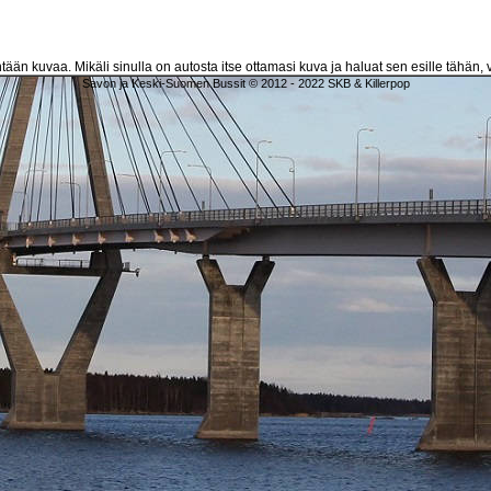
htään kuvaa. Mikäli sinulla on autosta itse ottamasi kuva ja haluat sen esille tähän, v
Savon ja Keski-Suomen Bussit © 2012 - 2022 SKB & Killerpop