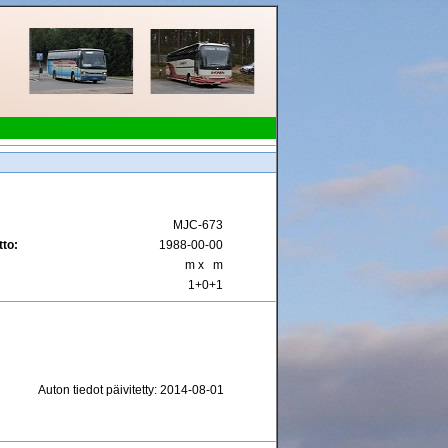
MJC-673
to:
1988-00-00
m x m
1+0+1
Auton tiedot päivitetty: 2014-08-01