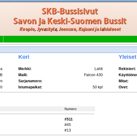
Kori
Yleiset
ia
Merkki:
Lahti
Rekisteri:
LB
Malli:
Falcon 430
Käyttöönot
m
Sarjanumero:
Mitat:
60
Istumapaikat:
50 kpl
Ovet:
Numero
#511
#45
#13