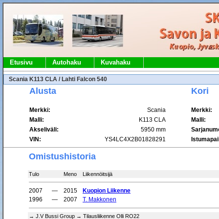
Etusivu
Autohaku
Kuvahaku
Scania K113 CLA / Lahti Falcon 540
Alusta
Kori
Merkki:
Scania
Merkki:
Malli:
K113 CLA
Malli:
Akseliväli:
5950 mm
Sarjanum
VIN:
YS4LC4X2B01828291
Istumapai
Omistushistoria
Tulo
Meno
Liikennöitsijä
2007
—
2015
Kuopion Liikenne
1996
—
2007
T. Makkonen
→ J.V Bussi Group → Tilausliikenne Olli RO22