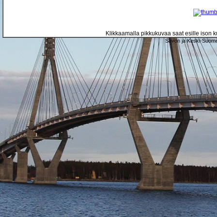
Klikkaamalla pikkukuvaa saat esille ison ku
Savon ja Keski-Suome