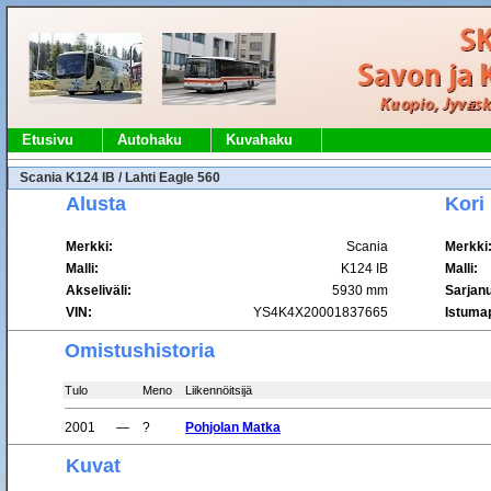
Etusivu
Autohaku
Kuvahaku
Scania K124 IB / Lahti Eagle 560
Alusta
Kori
Merkki:
Scania
Merkki
Malli:
K124 IB
Malli:
Akseliväli:
5930 mm
Sarjan
VIN:
YS4K4X20001837665
Istumap
Omistushistoria
Tulo
Meno
Liikennöitsijä
2001
—
?
Pohjolan Matka
Kuvat