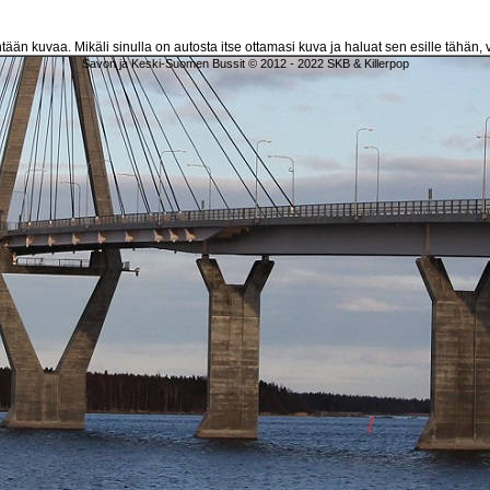
htään kuvaa. Mikäli sinulla on autosta itse ottamasi kuva ja haluat sen esille tähän, v
Savon ja Keski-Suomen Bussit © 2012 - 2022 SKB & Killerpop