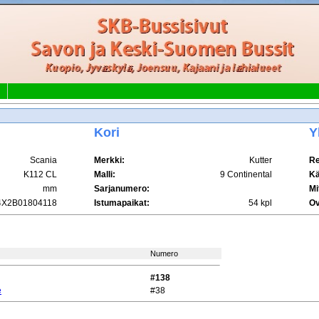
Kori
Y
Scania
Merkki:
Kutter
Re
K112 CL
Malli:
9 Continental
Kä
mm
Sarjanumero:
Mi
X2B01804118
Istumapaikat:
54 kpl
Ov
Numero
#138
e
#38