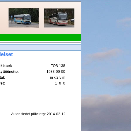
leiset
kisteri:
TOB-138
yttöönotto:
1983-00-00
tat:
m x 2,5 m
et:
1+0+0
Auton tiedot päivitetty: 2014-02-12