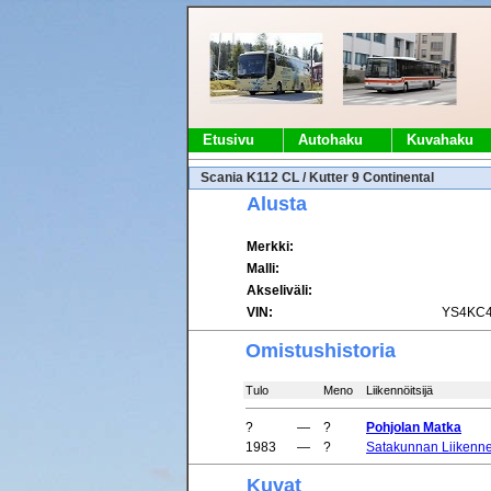
Etusivu
Autohaku
Kuvahaku
Scania K112 CL / Kutter 9 Continental
Alusta
Merkki:
Malli:
Akseliväli:
VIN:
YS4KC4
Omistushistoria
Tulo
Meno
Liikennöitsijä
?
—
?
Pohjolan Matka
1983
—
?
Satakunnan Liikenn
Kuvat