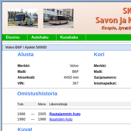
Etusivu
Autohaku
Kuvahaku
Volvo B6F / Ajokki 5000D
Alusta
Kori
Merkki:
Volvo
Merkki:
Malli:
B6F
Malli:
Akseliväli:
4450 mm
Sarjanumero:
VIN:
367
Istumapaikat:
Omistushistoria
Tulo
Meno
Liikennöitsijä
1986
—
2005
Rautalammin Auto
1980
—
1986
Ikaalisten Auto
Kuvat