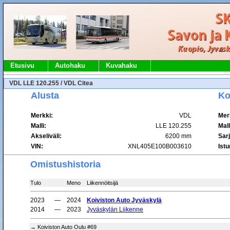
Etusivu
Autohaku
Kuvahaku
VDL LLE 120.255 / VDL Citea
Alusta
Ko
Merkki:
VDL
Mer
Malli:
LLE 120.255
Mall
Akseliväli:
6200 mm
Sar
VIN:
XNL405E100B003610
Ist
Omistushistoria
Tulo
Meno
Liikennöitsijä
2023
—
2024
Koiviston Auto Jyväskylä
2014
—
2023
Jyväskylän Liikenne
→ Koiviston Auto Oulu #69