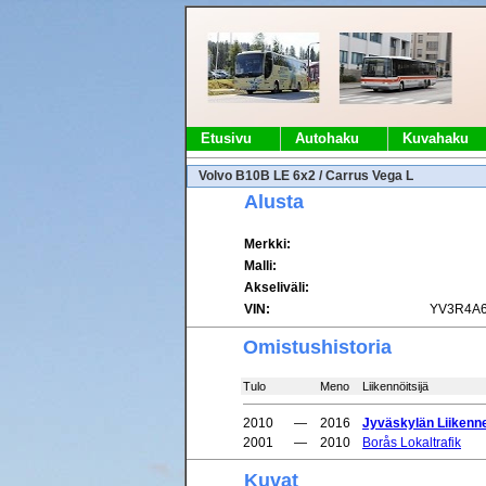
Etusivu
Autohaku
Kuvahaku
Volvo B10B LE 6x2 / Carrus Vega L
Alusta
Merkki:
Malli:
Akseliväli:
VIN:
YV3R4A6
Omistushistoria
Tulo
Meno
Liikennöitsijä
2010
—
2016
Jyväskylän Liikenn
2001
—
2010
Borås Lokaltrafik
Kuvat