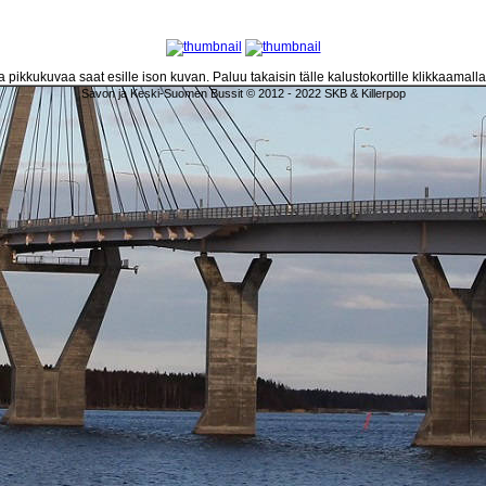
 pikkukuvaa saat esille ison kuvan. Paluu takaisin tälle kalustokortille klikkaamall
Savon ja Keski-Suomen Bussit © 2012 - 2022 SKB & Killerpop