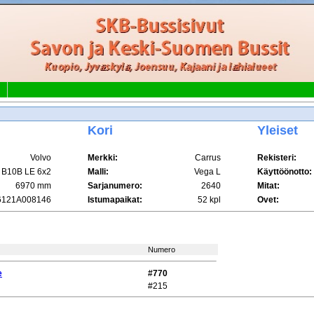
Kori
Yleiset
Volvo
Merkki:
Carrus
Rekisteri:
B10B LE 6x2
Malli:
Vega L
Käyttöönotto:
6970 mm
Sarjanumero:
2640
Mitat:
121A008146
Istumapaikat:
52 kpl
Ovet:
Numero
e
#770
#215