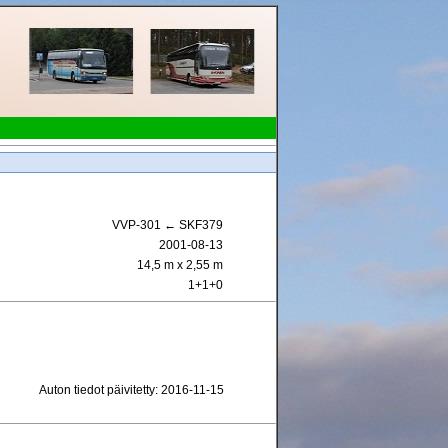
VVP-301 ← SKF379
2001-08-13
14,5 m x 2,55 m
1+1+0
Auton tiedot päivitetty: 2016-11-15