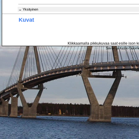
→ Yksityinen
Kuvat
Klikkaamalla pikkukuvaa saat esille ison ku
Savon ja Keski-Suome