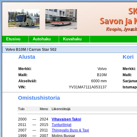
Etusivu
Autohaku
Kuvahaku
Volvo B10M / Carrus Star 502
Alusta
Kori
Merkki:
Volvo
Merkki:
Malli:
B10M
Malli:
Akseliväli:
6000 mm
Sarjanu
VIN:
YV31MA7111A053137
Istumap
Omistushistoria
Tulo
Meno
Liikennöitsijä
2000
—
2024
Vihavaisen Taksi
2011
—
2015
Tunturilinjat
2007
—
2011
Thingvalls Buss & Taxi
1999
—
2007
Molins Bussar