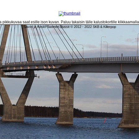
 pikkukuvaa saat esille ison kuvan. Paluu takaisin tälle kalustokortille klikkaamall
Savon ja Keski-Suomen Bussit © 2012 - 2022 SKB & Killerpop