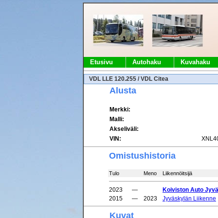
Etusivu
Autohaku
Kuvahaku
VDL LLE 120.255 / VDL Citea
Alusta
Merkki:
Malli:
Akseliväli:
VIN:
XNL4
Omistushistoria
Tulo
Meno
Liikennöitsijä
2023
—
Koiviston Auto Jyv
2015
—
2023
Jyväskylän Liikenne
Kuvat