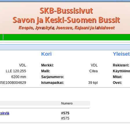
Kori
Yleiset
VDL
Merkki:
VDL
Rekisteri:
LLE 120.255
Malli:
Citea
Käyttööno
6200 mm
Sarjanumero:
Mitat:
05E100B004629
Istumapaikat:
39 kpl
Ovet:
Numero
äskylä
#575
#575