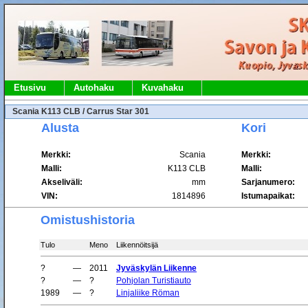
Etusivu
Autohaku
Kuvahaku
Scania K113 CLB / Carrus Star 301
Alusta
Kori
Merkki:
Scania
Merkki:
Malli:
K113 CLB
Malli:
Akseliväli:
mm
Sarjanumero:
VIN:
1814896
Istumapaikat:
Omistushistoria
Tulo
Meno
Liikennöitsijä
?
—
2011
Jyväskylän Liikenne
?
—
?
Pohjolan Turistiauto
1989
—
?
Linjaliike Röman