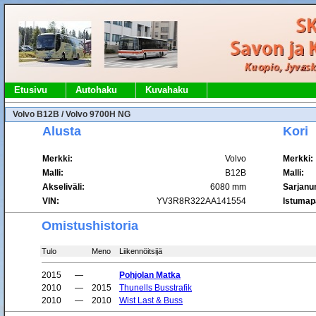
Etusivu
Autohaku
Kuvahaku
Volvo B12B / Volvo 9700H NG
Alusta
Kori
Merkki:
Volvo
Merkki:
Malli:
B12B
Malli:
Akseliväli:
6080 mm
Sarjanu
VIN:
YV3R8R322AA141554
Istumap
Omistushistoria
Tulo
Meno
Liikennöitsijä
2015
—
Pohjolan Matka
2010
—
2015
Thunells Busstrafik
2010
—
2010
Wist Last & Buss