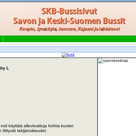
ity L
i voit käyttää alleviivattuja kohtia kuvien
liittyvät tekijänoikeudet.