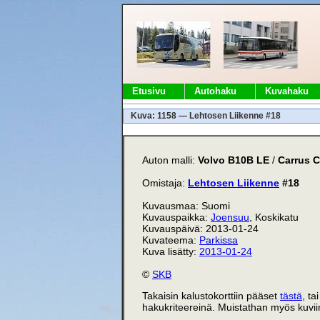
Etusivu
Autohaku
Kuvahaku
Kuva: 1158 — Lehtosen Liikenne #18
Auton malli:
Volvo B10B LE
/
Carrus C
Omistaja:
Lehtosen Liikenne
#18
Kuvausmaa: Suomi
Kuvauspaikka:
Joensuu
, Koskikatu
Kuvauspäivä: 2013-01-24
Kuvateema:
Parkissa
Kuva lisätty:
2013-01-24
©
SKB
Takaisin kalustokorttiin pääset
tästä
, ta
hakukriteereinä. Muistathan myös kuviin 