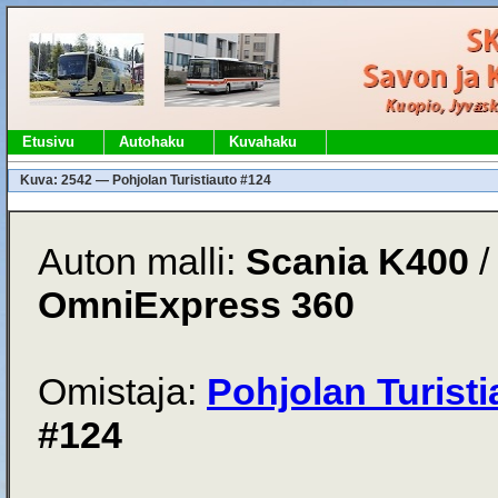
Etusivu
Autohaku
Kuvahaku
Kuva: 2542 — Pohjolan Turistiauto #124
Auton malli:
Scania K400
OmniExpress 360
Omistaja:
Pohjolan Turisti
#124