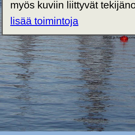
myös kuviin liittyvät tekijän
lisää toimintoja
Savon ja Keski-Suome