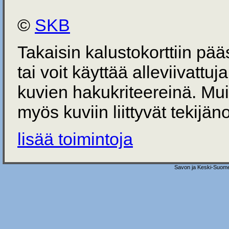
©
SKB
Takaisin kalustokorttiin pä
tai voit käyttää alleviivattuj
kuvien hakukriteereinä. Mu
myös kuviin liittyvät tekijän
lisää toimintoja
Savon ja Keski-Suome