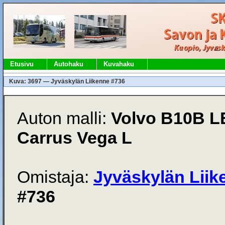
Etusivu
Autohaku
Kuvahaku
Kuva: 3697 — Jyväskylän Liikenne #736
Auton malli:
Volvo B10B L
Carrus Vega L
Omistaja:
Jyväskylän Liik
#736