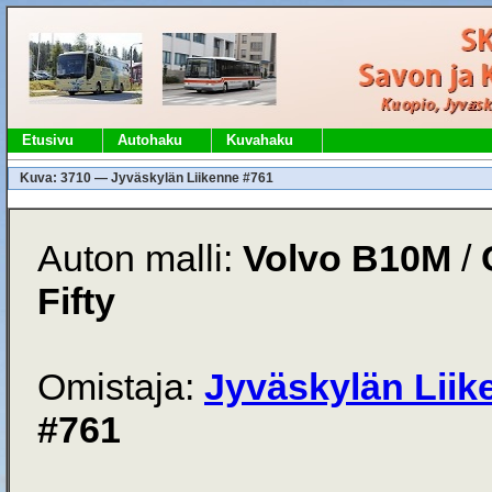
Etusivu
Autohaku
Kuvahaku
Kuva: 3710 — Jyväskylän Liikenne #761
Auton malli:
Volvo B10M
/
Fifty
Omistaja:
Jyväskylän Liik
#761