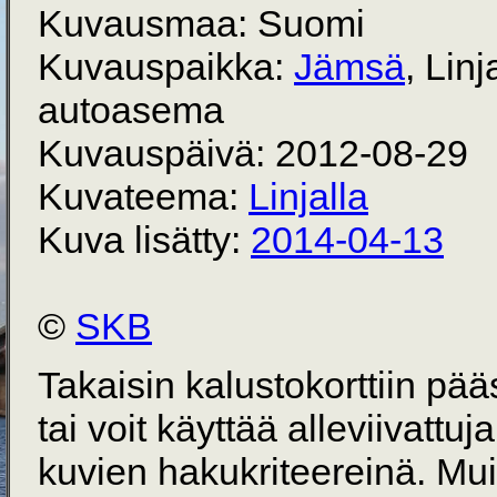
Kuvausmaa: Suomi
Kuvauspaikka:
Jämsä
, Linj
autoasema
Kuvauspäivä: 2012-08-29
Kuvateema:
Linjalla
Kuva lisätty:
2014-04-13
©
SKB
Takaisin kalustokorttiin pä
tai voit käyttää alleviivattuj
kuvien hakukriteereinä. Mu