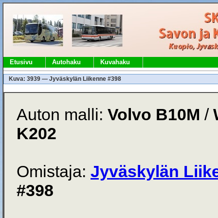
Etusivu
Autohaku
Kuvahaku
Kuva: 3939 — Jyväskylän Liikenne #398
Auton malli:
Volvo B10M
/
K202
Omistaja:
Jyväskylän Liik
#398