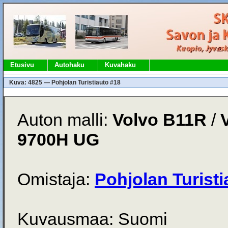
Etusivu
Autohaku
Kuvahaku
Kuva: 4825 — Pohjolan Turistiauto #18
Auton malli:
Volvo B11R
/
9700H UG
Omistaja:
Pohjolan Turisti
Kuvausmaa: Suomi