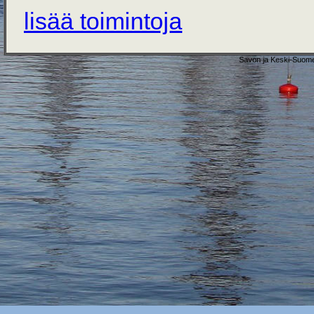
lisää toimintoja
Savon ja Keski-Suome