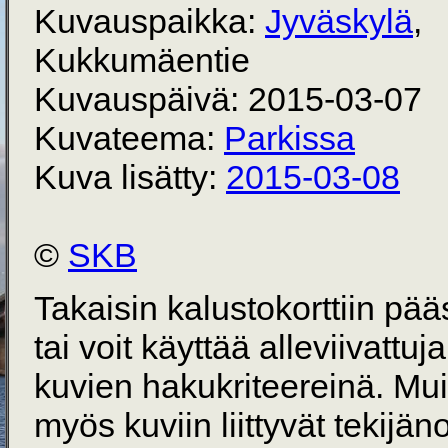
Kuvauspaikka:
Jyväskylä
,
Kukkumäentie
Kuvauspäivä: 2015-03-07
Kuvateema:
Parkissa
Kuva lisätty:
2015-03-08
©
SKB
Takaisin kalustokorttiin pä
tai voit käyttää alleviivattuj
kuvien hakukriteereinä. Mu
myös kuviin liittyvät tekijän