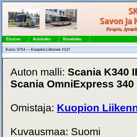
Etusivu
Autohaku
Kuvahaku
Kuva: 5754 — Kuopion Liikenne #127
Auton malli:
Scania K340 I
Scania OmniExpress 340
Omistaja:
Kuopion Liiken
Kuvausmaa: Suomi