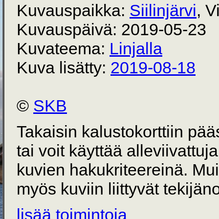
Kuvauspaikka:
Siilinjärvi
, V
Kuvauspäivä: 2019-05-23
Kuvateema:
Linjalla
Kuva lisätty:
2019-08-18
©
SKB
Takaisin kalustokorttiin pä
tai voit käyttää alleviivattuj
kuvien hakukriteereinä. Mu
myös kuviin liittyvät tekijän
lisää toimintoja