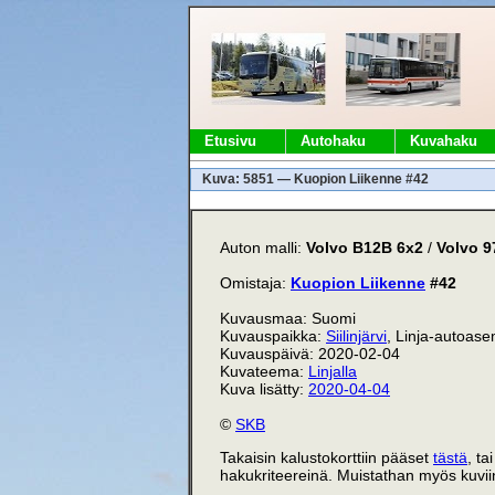
Etusivu
Autohaku
Kuvahaku
Kuva: 5851 — Kuopion Liikenne #42
Auton malli:
Volvo B12B 6x2
/
Volvo 
Omistaja:
Kuopion Liikenne
#42
Kuvausmaa: Suomi
Kuvauspaikka:
Siilinjärvi
, Linja-autoas
Kuvauspäivä: 2020-02-04
Kuvateema:
Linjalla
Kuva lisätty:
2020-04-04
©
SKB
Takaisin kalustokorttiin pääset
tästä
, ta
hakukriteereinä. Muistathan myös kuviin 