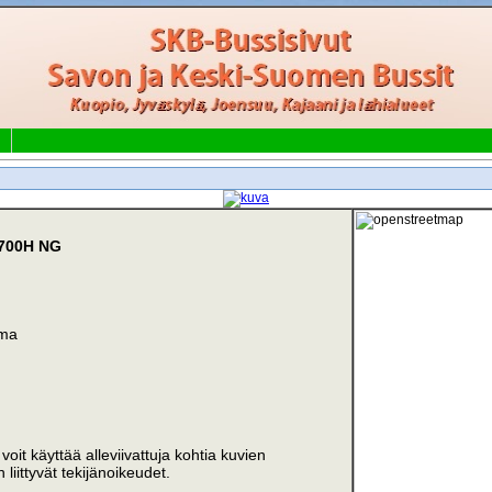
9700H NG
ema
i voit käyttää alleviivattuja kohtia kuvien
liittyvät tekijänoikeudet.