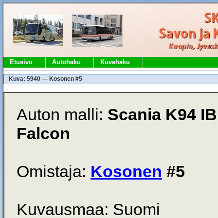
Etusivu
Autohaku
Kuvahaku
Kuva: 5940 — Kosonen #5
Auton malli:
Scania K94 IB
Falcon
Omistaja:
Kosonen
#5
Kuvausmaa: Suomi