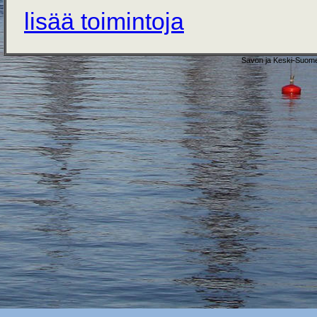
lisää toimintoja
Savon ja Keski-Suome