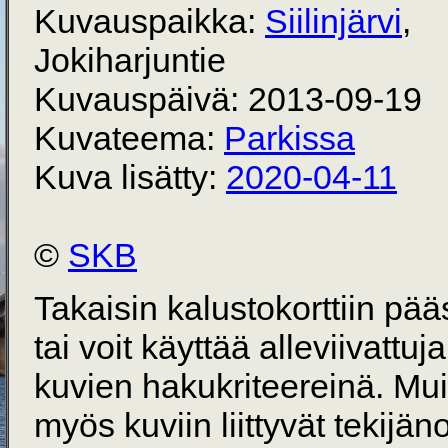
Kuvauspaikka:
Siilinjärvi
,
Jokiharjuntie
Kuvauspäivä: 2013-09-19
Kuvateema:
Parkissa
Kuva lisätty:
2020-04-11
©
SKB
Takaisin kalustokorttiin pä
tai voit käyttää alleviivattuj
kuvien hakukriteereinä. Mu
myös kuviin liittyvät tekijän