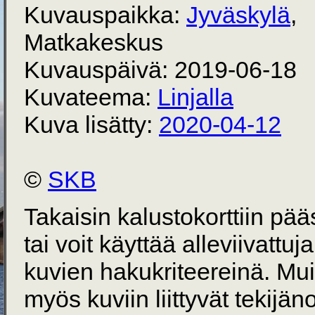
Kuvauspaikka:
Jyväskylä
,
Matkakeskus
Kuvauspäivä: 2019-06-18
Kuvateema:
Linjalla
Kuva lisätty:
2020-04-12
©
SKB
Takaisin kalustokorttiin pä
tai voit käyttää alleviivattuj
kuvien hakukriteereinä. Mu
myös kuviin liittyvät tekijän