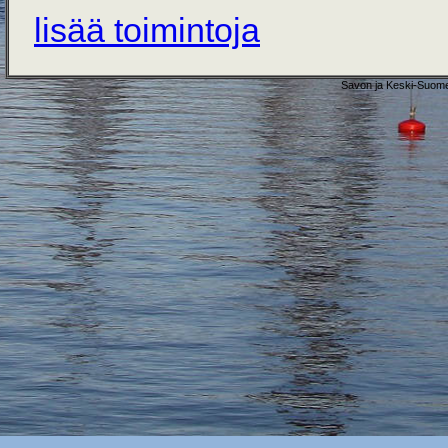
lisää toimintoja
Savon ja Keski-Suome