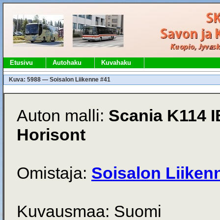
Etusivu
Autohaku
Kuvahaku
Kuva: 5988 — Soisalon Liikenne #41
Auton malli:
Scania K114 I
Horisont
Omistaja:
Soisalon Liiken
Kuvausmaa: Suomi