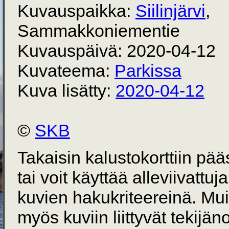
Kuvauspaikka:
Siilinjärvi
,
Sammakkoniementie
Kuvauspäivä: 2020-04-12
Kuvateema:
Parkissa
Kuva lisätty:
2020-04-12
©
SKB
Takaisin kalustokorttiin pä
tai voit käyttää alleviivattuj
kuvien hakukriteereinä. Mu
myös kuviin liittyvät tekijän