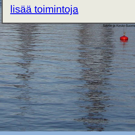
lisää toimintoja
Savon ja Keski-Suome