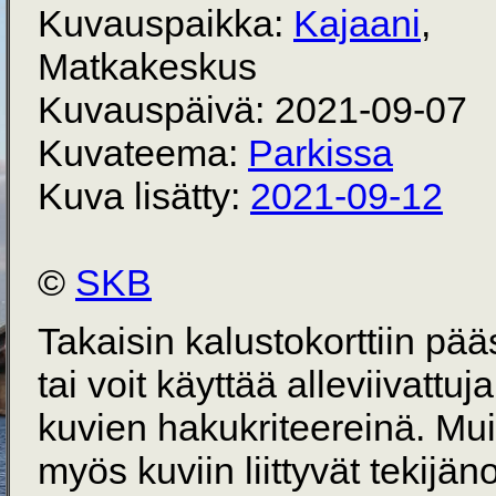
Kuvauspaikka:
Kajaani
,
Matkakeskus
Kuvauspäivä: 2021-09-07
Kuvateema:
Parkissa
Kuva lisätty:
2021-09-12
©
SKB
Takaisin kalustokorttiin pä
tai voit käyttää alleviivattuj
kuvien hakukriteereinä. Mu
myös kuviin liittyvät tekijän