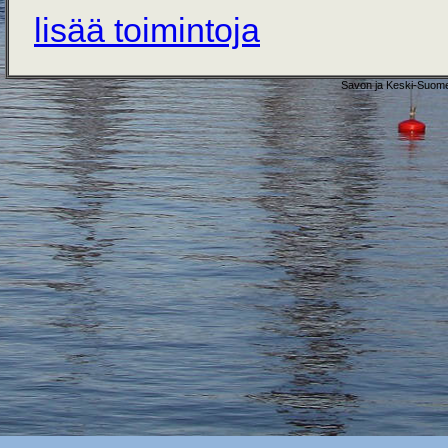
lisää toimintoja
Savon ja Keski-Suome