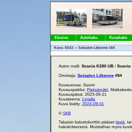
Etusivu
Autohaku
Kuvahaku
Kuva: 6543 — Soisalon Liikenne #84
Auton malli:
Scania K280 UB
/
Scania
Omistaja:
Soisalon Liikenne
#84
Kuvausmaa: Suomi
Kuvauspaikka:
Pieksämäki
, Matkakesk
Kuvauspäivä: 2023-09-21
Kuvateema:
Linjalla
Kuva lisätty:
2024-09-01
©
SKB
Takaisin kalustokorttiin pääset
tästä
, ta
hakukriteereinä. Muistathan myös kuviin 