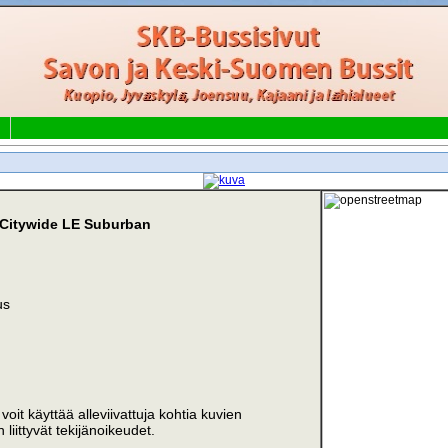
 Citywide LE Suburban
us
i voit käyttää alleviivattuja kohtia kuvien
liittyvät tekijänoikeudet.