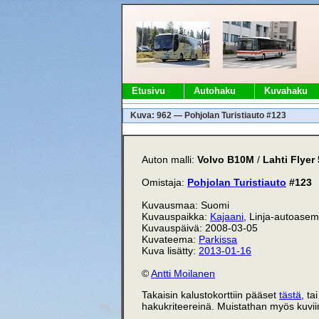
Etusivu
Autohaku
Kuvahaku
Kuva: 962 — Pohjolan Turistiauto #123
Auton malli:
Volvo B10M
/
Lahti Flyer
Omistaja:
Pohjolan Turistiauto
#123
Kuvausmaa: Suomi
Kuvauspaikka:
Kajaani
, Linja-autoase
Kuvauspäivä: 2008-03-05
Kuvateema:
Parkissa
Kuva lisätty:
2013-01-16
©
Antti Moilanen
Takaisin kalustokorttiin pääset
tästä
, ta
hakukriteereinä. Muistathan myös kuviin 