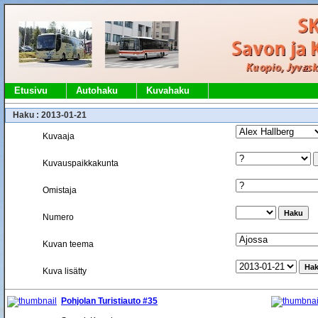
Etusivu
Autohaku
Kuvahaku
Haku : 2013-01-21
Kuvaaja
Kuvauspaikkakunta
Omistaja
Numero
Kuvan teema
Kuva lisätty
Pohjolan Turistiauto #35