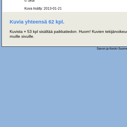
© SKB
Kuva lisätty: 2013-01-21
Kuvia yhteensä 62 kpl.
Kuvista ⌖ 53 kpl sisältää paikkatiedon. Huom! Kuvien tekijänoikeud
muille sivuille.
Savon ja Keski-Suome