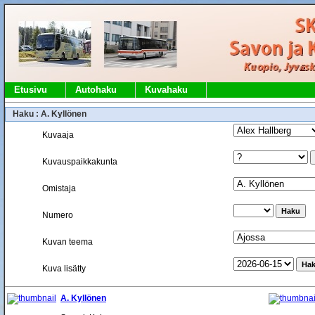
Etusivu
Autohaku
Kuvahaku
Haku : A. Kyllönen
Kuvaaja
Kuvauspaikkakunta
Omistaja
Numero
Kuvan teema
Kuva lisätty
A. Kyllönen