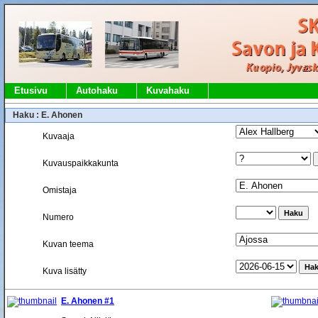
Etusivu
Autohaku
Kuvahaku
Haku : E. Ahonen
Kuvaaja
Kuvauspaikkakunta
Omistaja
Numero
Kuvan teema
Kuva lisätty
E. Ahonen #1