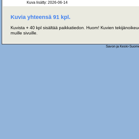
Kuva lisätty: 2026-06-14
Kuvia yhteensä 91 kpl.
Kuvista ⌖ 40 kpl sisältää paikkatiedon. Huom! Kuvien tekijänoikeud
muille sivuille.
Savon ja Keski-Suome