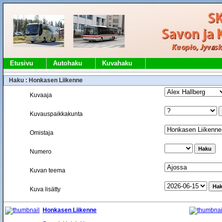
Etusivu
Autohaku
Kuvahaku
Haku : Honkasen Liikenne
Kuvaaja
Kuvauspaikkakunta
Omistaja
Numero
Kuvan teema
Kuva lisätty
Honkasen Liikenne