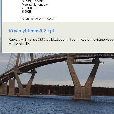
Suomi, Helsinki
Muonamiehentie ⌖
2013-01-31
© SKB
Kuva lisätty: 2013-02-22
Kuvia yhteensä 2 kpl.
Kuvista ⌖ 1 kpl sisältää paikkatiedon. Huom! Kuvien tekijänoikeudet
muille sivuille.
Savon ja Keski-Suome