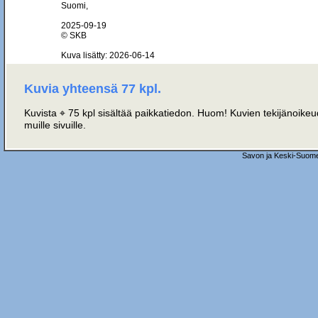
Suomi,
2025-09-19
© SKB
Kuva lisätty: 2026-06-14
Kuvia yhteensä 77 kpl.
Kuvista ⌖ 75 kpl sisältää paikkatiedon. Huom! Kuvien tekijänoikeud
muille sivuille.
Savon ja Keski-Suome