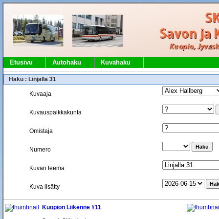
Etusivu
Autohaku
Kuvahaku
Haku : Linjalla 31
Kuvaaja
Kuvauspaikkakunta
Omistaja
Numero
Kuvan teema
Kuva lisätty
Kuopion Liikenne #11