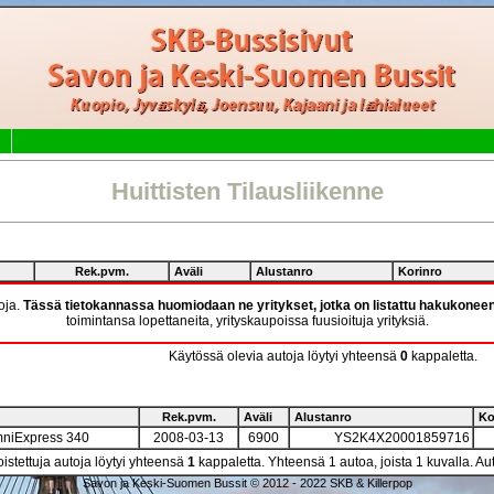
Huittisten Tilausliikenne
Rek.pvm.
Aväli
Alustanro
Korinro
toja.
Tässä tietokannassa huomiodaan ne yritykset, jotka on listattu hakukonee
toimintansa lopettaneita, yrityskaupoissa fuusioituja yrityksiä.
Käytössä olevia autoja löytyi yhteensä
0
kappaletta.
Rek.pvm.
Aväli
Alustanro
Ko
niExpress 340
2008-03-13
6900
YS2K4X20001859716
istettuja autoja löytyi yhteensä
1
kappaletta. Yhteensä 1 autoa, joista 1 kuvalla. Au
Savon ja Keski-Suomen Bussit © 2012 - 2022 SKB & Killerpop