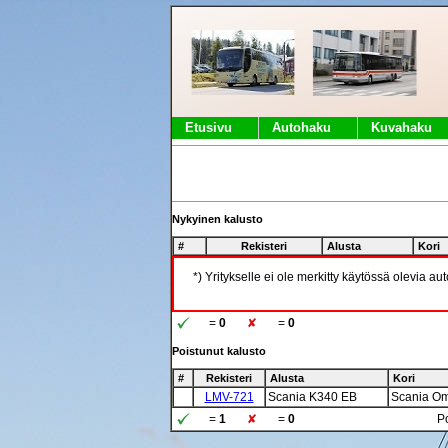
Etusivu
Autohaku
Kuvahaku
Nykyinen kalusto
#
Rekisteri
Alusta
Kori
*) Yritykselle ei ole merkitty käytössä olevia au
=
0
=
0
Poistunut kalusto
#
Rekisteri
Alusta
Kori
LMV-721
Scania K340 EB
Scania Om
=
1
=
0
Po