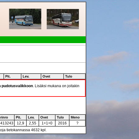
Pit.
Lev.
Ovet
Tulo
n pudotusvalikkoon
. Lisäksi mukana on joitakin
rinro
Pit.
Lev.
Ovet
Tulo
Meno
413243
12,9
2,55
1+1+0
2016
?
toja tietokannassa 4632 kpl.