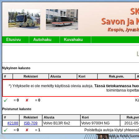
Etusivu
Autohaku
Kuvahaku
Nykyinen kalusto
#
Rekisteri
Alusta
Kori
Rek.pvm.
A
*) Yritykselle ei ole merkitty käytössä olevia autoja.
Tässä tietokannassa huom
toimintansa lopettan
=
0
=
0
Kä
Poistunut kalusto
#
Rekisteri
Alusta
Kori
Rek.pv
#2188
ISB-709
Volvo B13R 6x2
Volvo 9700H NG
2011-05
=
0
=
1
Poistettuja autoja löytyi yhteens
Savon ja Keski-Suome