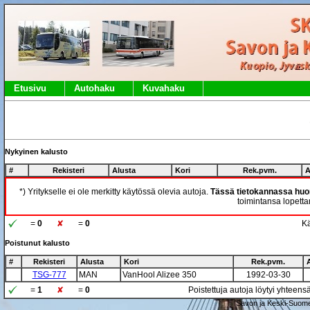
Etusivu
Autohaku
Kuvahaku
Nykyinen kalusto
#
Rekisteri
Alusta
Kori
Rek.pvm.
A
*) Yritykselle ei ole merkitty käytössä olevia autoja.
Tässä tietokannassa huom
toimintansa lopettan
=
0
=
0
Kä
Poistunut kalusto
#
Rekisteri
Alusta
Kori
Rek.pvm.
TSG-777
MAN
VanHool Alizee 350
1992-03-30
=
1
=
0
Poistettuja autoja löytyi yhteens
Savon ja Keski-Suome