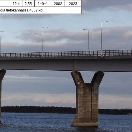
12,4
2,55
1+0+1
2002
2023
toja tietokannassa 4632 kpl.