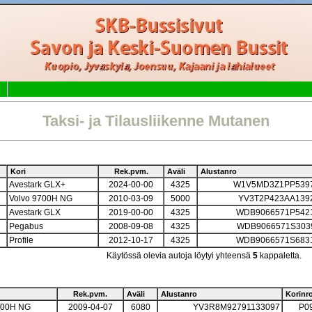
Taksi- ja Tilausliikenne Mutanen
Kori
Rek.pvm.
Aväli
Alustanro
Avestark GLX+
2024-00-00
4325
W1V5MD3Z1PP539
Volvo 9700H NG
2010-03-09
5000
YV3T2P423AA139
Avestark GLX
2019-00-00
4325
WDB9066571P542
Pegabus
2008-09-08
4325
WDB9066571S303
Profile
2012-10-17
4325
WDB9066571S683
Käytössä olevia autoja löytyi yhteensä
5
kappaletta.
Rek.pvm.
Aväli
Alustanro
Korinr
700H NG
2009-04-07
6080
YV3R8M92791133097
P0