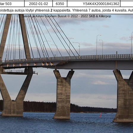
tar 503
2002-01-02
6350
YS4K4X20001841362
istettuja autoja löytyi yhteensä
2
kappaletta. Yhteensä 7 autoa, joista 4 kuvalla. Au
Savon ja Keski-Suomen Bussit © 2012 - 2022 SKB & Killerpop