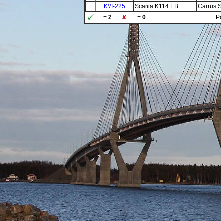
KVI-225
Scania K114 EB
Carrus S
=
2
=
0
Po