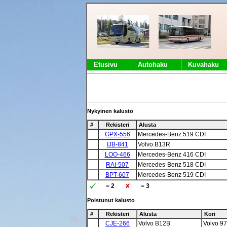
Etusivu
Autohaku
Kuvahaku
Nykyinen kalusto
#
Rekisteri
Alusta
GPX-556
Mercedes-Benz 519 CDI
IJB-841
Volvo B13R
LOO-466
Mercedes-Benz 416 CDI
RAI-507
Mercedes-Benz 518 CDI
BPT-607
Mercedes-Benz 519 CDI
=
2
=
3
Poistunut kalusto
#
Rekisteri
Alusta
Kori
CJE-266
Volvo B12B
Volvo 9