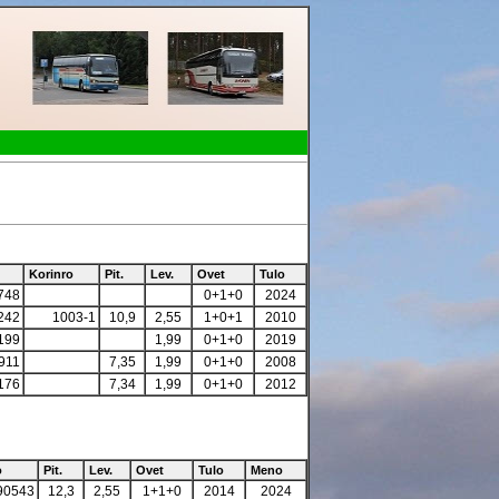
Korinro
Pit.
Lev.
Ovet
Tulo
748
0+1+0
2024
242
1003-1
10,9
2,55
1+0+1
2010
199
1,99
0+1+0
2019
911
7,35
1,99
0+1+0
2008
176
7,34
1,99
0+1+0
2012
o
Pit.
Lev.
Ovet
Tulo
Meno
90543
12,3
2,55
1+1+0
2014
2024