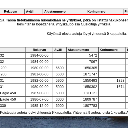
Rek.pvm
Aväli
Alustanumero
Korinumero
Pi
toja.
Tässä tietokannassa huomiodaan ne yritykset, jotka on listattu hakukonee
toimintansa lopettaneita, yrityskaupoissa fuusioituja yrityksiä.
Käytössä olevia autoja löytyi yhteensä
0
kappaletta.
Rek.pvm
Aväli
Alustanumero
Korinumero
 32
1984-00-00
5472
 32
1984-00-00
7067
 200
1980-00-00
6600
1850305
 200
1981-00-00
6600
1871747
 31
1982-00-00
5900
1850493
1828
 31
1980-00-00
5900
1850302
1674
 Eagle 450
1987-00-00
6000
1811121
 Eagle 450
1986-07-00
6000
1809787
 330
1985-12-00
6900
1807783
Poistettuja autoja löytyi yhteensä
9
kappaletta. Yhteensä 9 autoa, joista 1 kuvalla. 
Savon ja Keski-Suomen Bussit © 2012 - 2022 SKB & Killerpop