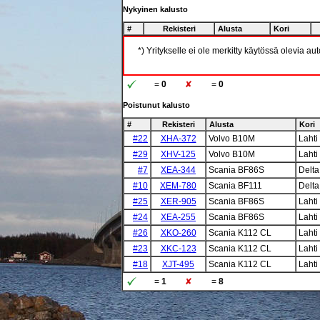
Nykyinen kalusto
#
Rekisteri
Alusta
Kori
*) Yritykselle ei ole merkitty käytössä olevia au
=
0
=
0
Poistunut kalusto
#
Rekisteri
Alusta
Kori
#22
XHA-372
Volvo B10M
Lahti
#29
XHV-125
Volvo B10M
Lahti
#7
XEA-344
Scania BF86S
Delta
#10
XEM-780
Scania BF111
Delta
#25
XER-905
Scania BF86S
Lahti
#24
XEA-255
Scania BF86S
Lahti
#26
XKO-260
Scania K112 CL
Lahti
#23
XKC-123
Scania K112 CL
Lahti
#18
XJT-495
Scania K112 CL
Lahti
=
1
=
8