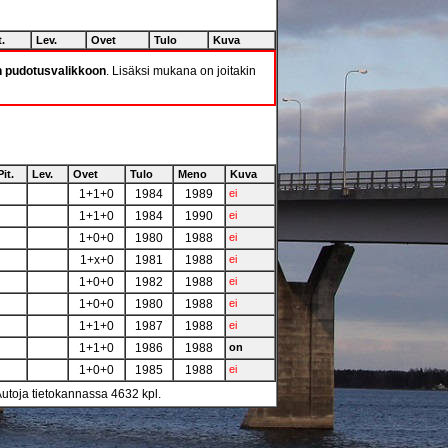
t.
Lev.
Ovet
Tulo
Kuva
n pudotusvalikkoon
. Lisäksi mukana on joitakin
Pit.
Lev.
Ovet
Tulo
Meno
Kuva
1+1+0
1984
1989
ei
1+1+0
1984
1990
ei
1+0+0
1980
1988
ei
1+x+0
1981
1988
ei
1+0+0
1982
1988
ei
1+0+0
1980
1988
ei
1+1+0
1987
1988
ei
1+1+0
1986
1988
on
1+0+0
1985
1988
ei
Autoja tietokannassa 4632 kpl.