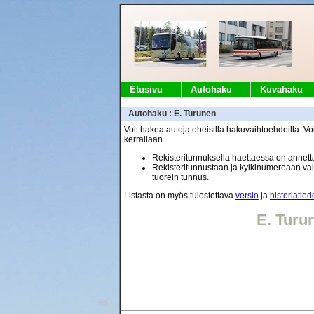
Etusivu
Autohaku
Kuvahaku
Autohaku : E. Turunen
Voit hakea autoja oheisilla hakuvaihtoehdoilla. Voi
kerrallaan.
Rekisteritunnuksella haettaessa on annetta
Rekisteritunnustaan ja kylkinumeroaan vaih
tuorein tunnus.
Listasta on myös tulostettava
versio
ja
historiatied
E. Turu