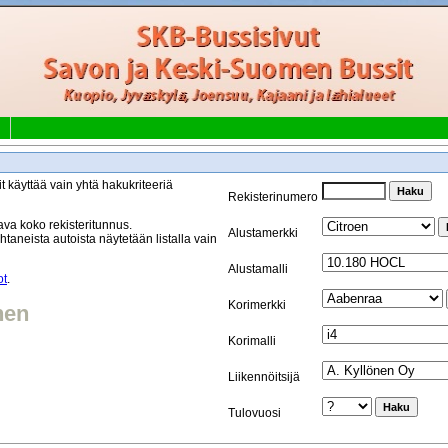
t käyttää vain yhtä hakukriteeriä
Rekisterinumero
va koko rekisteritunnus.
Alustamerkki
taneista autoista näytetään listalla vain
Alustamalli
ot
.
Korimerkki
nen
Korimalli
Liikennöitsijä
Tulovuosi