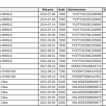
Rek.pvm
Aväli
Alustanumero
K
vo 8900LE
2014-07-08
7000
YV3T7U521E1168999
vo 8900LE
2014-07-08
7000
YV3T7U522E1169000
vo 8900LE
2014-07-14
7000
YV3T7U520E1168993
vo 8900LE
2014-07-14
7000
YV3T7U524E1168995
vo 8900LE
2021-00-00
7000
YV3T7U527M1205892
vo 8900LE
2021-00-00
7000
YV3T7U529M1205893
vo 8900LE
2021-06-01
7000
YV3T7U520M1205894
vo 8900LE
2021-06-01
7000
YV3T7U522M1205895
vo 8900LE
2021-06-01
7000
YV3T7U524M1205896
vo 8900LE
2021-06-01
7000
YV3T7U523M1205940
co
2017-08-15
7065
VNE6237R30M031742
vo 9700S NG
2011-06-13
7200
YV3S5P72XBA147919
vo 9700S NG
2011-06-13
7200
YV3S5P728BA147921
 Citea
2021-05-00
6200
XNL405E500B009673
 Citea
2021-05-00
6200
XNL405E500B009674
 Citea
2021-05-06
6200
XNL405E500B009675
 Citea
2021-05-00
6200
XNL405E500B009676
 Citea
2021-05-00
6200
XNL405E500B009677