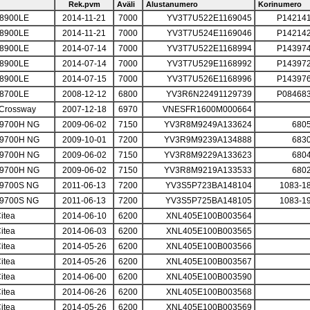
Rek.pvm
Aväli
Alustanumero
Korinumero
 8900LE
2014-11-21
7000
YV3T7U522E1169045
P14214
 8900LE
2014-11-21
7000
YV3T7U524E1169046
P14214
 8900LE
2014-07-14
7000
YV3T7U522E1168994
P14397
 8900LE
2014-07-14
7000
YV3T7U529E1168992
P14397
 8900LE
2014-07-15
7000
YV3T7U526E1168996
P14397
 8700LE
2008-12-12
6800
YV3R6N22491129739
P08468
 Crossway
2007-12-18
6970
VNESFR1600M000664
 9700H NG
2009-06-02
7150
YV3R8M9249A133624
680
 9700H NG
2009-10-01
7200
YV3R9M9239A134888
683
 9700H NG
2009-06-02
7150
YV3R8M9229A133623
680
 9700H NG
2009-06-02
7150
YV3R8M9219A133533
680
 9700S NG
2011-06-13
7200
YV3S5P723BA148104
1083-1
 9700S NG
2011-06-13
7200
YV3S5P725BA148105
1083-1
itea
2014-06-10
6200
XNL405E100B003564
itea
2014-06-03
6200
XNL405E100B003565
itea
2014-05-26
6200
XNL405E100B003566
itea
2014-05-26
6200
XNL405E100B003567
itea
2014-06-00
6200
XNL405E100B003590
itea
2014-06-26
6200
XNL405E100B003568
itea
2014-05-26
6200
XNL405E100B003569