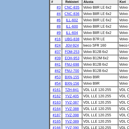
#
Rekisteri
Alusta
Kori
#3
CNC-835
Volvo B8R LE 6x2
Volvo
#4
CNC-836
Volvo B8R LE 6x2
Volvo
#6
ILL-602
Volvo B8R LE 6x2
Volvo
#8
ILL-600
Volvo B8R LE 6x2
Volvo
#9
ILL-604
Volvo B8R LE 6x2
Volvo
#16
UBG-838
Volvo B7R LE
Volvo
#24
JGV-924
Iveco SFR 160
Iveco
#37
FOM-253
Volvo B12B 6x2
Volvo
#39
EOH-953
Volvo B12M 6x2
Volvo
#41
FNU-698
Volvo B12B 6x2
Volvo
#42
FNU-700
Volvo B12B 6x2
Volvo
#53
BXN-155
Volvo B9R
Volvo
#54
BXN-156
Volvo B9R
Volvo
#161
TZH-841
VDL LLE 120.255
VDL C
#162
YVZ-405
VDL LLE 120.255
VDL C
#163
YVZ-387
VDL LLE 120.255
VDL C
#164
YVZ-388
VDL LLE 120.255
VDL C
#187
YVZ-398
VDL LLE 120.255
VDL C
#165
YVZ-389
VDL LLE 120.255
VDL C
#166
YVZ-390
VDL LLE 120.255
VDL C