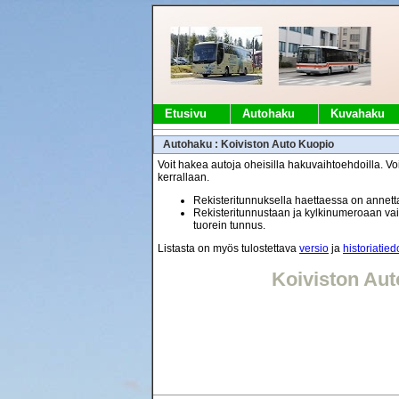
Etusivu
Autohaku
Kuvahaku
Autohaku : Koiviston Auto Kuopio
Voit hakea autoja oheisilla hakuvaihtoehdoilla. Voi
kerrallaan.
Rekisteritunnuksella haettaessa on annetta
Rekisteritunnustaan ja kylkinumeroaan vaih
tuorein tunnus.
Listasta on myös tulostettava
versio
ja
historiatied
Koiviston Au