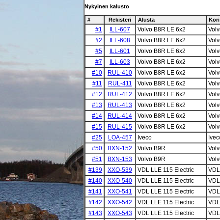
Nykyinen kalusto
#
Rekisteri
Alusta
Kori
#1
ILL-607
Volvo B8R LE 6x2
Vol
#2
ILL-608
Volvo B8R LE 6x2
Vol
#5
ILL-601
Volvo B8R LE 6x2
Vol
#7
ILL-603
Volvo B8R LE 6x2
Vol
#10
RUL-410
Volvo B8R LE 6x2
Vol
#11
RUL-411
Volvo B8R LE 6x2
Vol
#12
RUL-412
Volvo B8R LE 6x2
Vol
#13
RUL-413
Volvo B8R LE 6x2
Vol
#14
RUL-414
Volvo B8R LE 6x2
Vol
#15
RUL-415
Volvo B8R LE 6x2
Vol
#25
LOA-457
Iveco
Ive
#50
BXN-152
Volvo B9R
Vol
#51
BXN-153
Volvo B9R
Vol
#139
XXO-539
VDL LLE 115 Electric
VDL
#140
XXO-540
VDL LLE 115 Electric
VDL
#141
XXO-541
VDL LLE 115 Electric
VDL
#142
XXO-542
VDL LLE 115 Electric
VDL
#143
XXO-543
VDL LLE 115 Electric
VDL