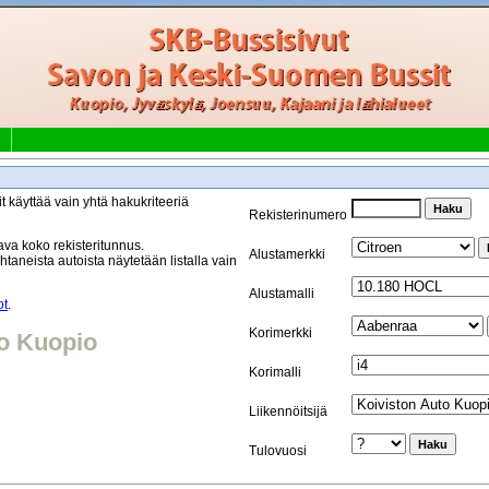
t käyttää vain yhtä hakukriteeriä
Rekisterinumero
va koko rekisteritunnus.
Alustamerkki
taneista autoista näytetään listalla vain
Alustamalli
ot
.
Korimerkki
to Kuopio
Korimalli
Liikennöitsijä
Tulovuosi